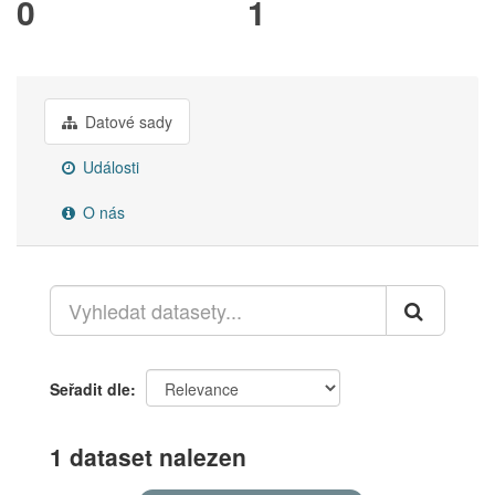
0
1
Datové sady
Události
O nás
Seřadit dle
1 dataset nalezen