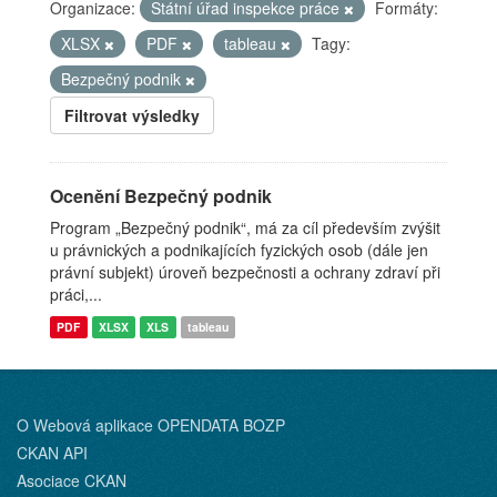
Organizace:
Státní úřad inspekce práce
Formáty:
XLSX
PDF
tableau
Tagy:
Bezpečný podnik
Filtrovat výsledky
Ocenění Bezpečný podnik
Program „Bezpečný podnik“, má za cíl především zvýšit
u právnických a podnikajících fyzických osob (dále jen
právní subjekt) úroveň bezpečnosti a ochrany zdraví při
práci,...
PDF
XLSX
XLS
tableau
O Webová aplikace OPENDATA BOZP
CKAN API
Asociace CKAN