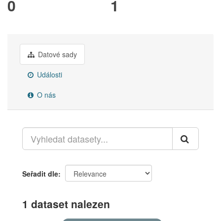
0
1
Datové sady
Události
O nás
Seřadit dle
1 dataset nalezen