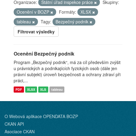
Organizace:
Státní úřad inspekce práce
Skupiny:
Ocenění v BOZP
Formáty:
XLSX
tableau
Tagy:
Bezpečný podnik
Filtrovat výsledky
Ocenění Bezpečný podnik
Program „Bezpečný podnik“, má za cíl především zvýšit
u právnických a podnikajících fyzických osob (dále jen
právní subjekt) úroveň bezpečnosti a ochrany zdraví při
práci,...
PDF
XLSX
XLS
tableau
O Webová aplikace OPENDATA BOZP
CKAN API
Asociace CKAN