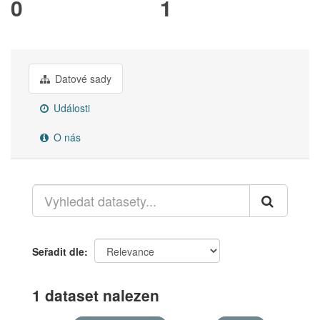
0
1
Datové sady
Události
O nás
Seřadit dle
1 dataset nalezen