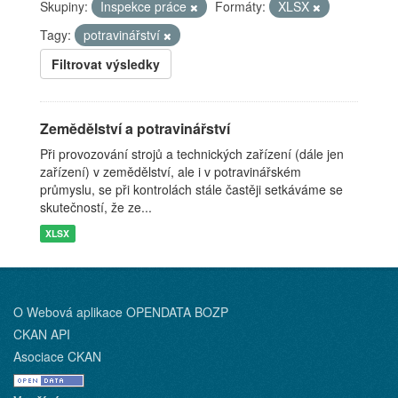
Skupiny:
Inspekce práce
Formáty:
XLSX
Tagy:
potravinářství
Filtrovat výsledky
Zemědělství a potravinářství
Při provozování strojů a technických zařízení (dále jen
zařízení) v zemědělství, ale i v potravinářském
průmyslu, se při kontrolách stále častěji setkáváme se
skutečností, že ze...
XLSX
O Webová aplikace OPENDATA BOZP
CKAN API
Asociace CKAN