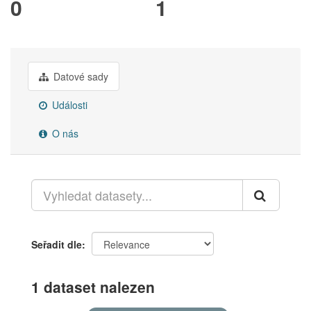
0
1
Datové sady
Události
O nás
Seřadit dle
1 dataset nalezen