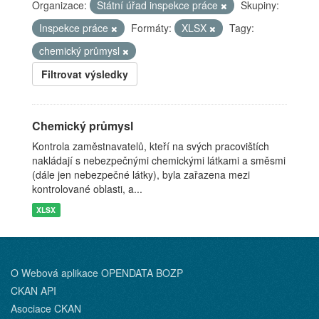
Organizace:
Státní úřad inspekce práce
Skupiny:
Inspekce práce
Formáty:
XLSX
Tagy:
chemický průmysl
Filtrovat výsledky
Chemický průmysl
Kontrola zaměstnavatelů, kteří na svých pracovištích
nakládají s nebezpečnými chemickými látkami a směsmi
(dále jen nebezpečné látky), byla zařazena mezi
kontrolované oblasti, a...
XLSX
O Webová aplikace OPENDATA BOZP
CKAN API
Asociace CKAN