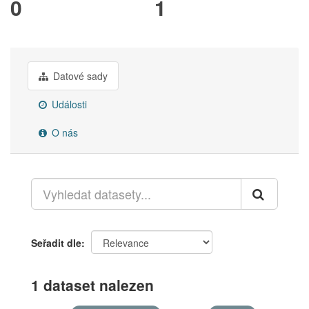
0
1
Datové sady
Události
O nás
Seřadit dle
1 dataset nalezen