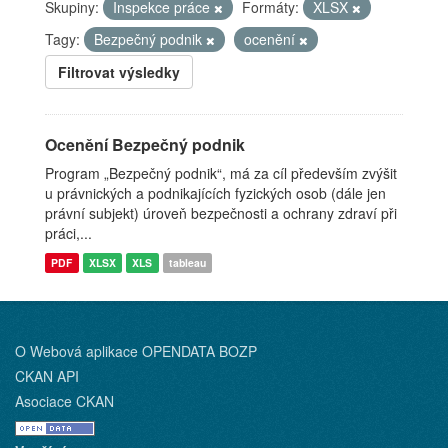
Skupiny:
Inspekce práce
Formáty:
XLSX
Tagy:
Bezpečný podnik
ocenění
Filtrovat výsledky
Ocenění Bezpečný podnik
Program „Bezpečný podnik“, má za cíl především zvýšit
u právnických a podnikajících fyzických osob (dále jen
právní subjekt) úroveň bezpečnosti a ochrany zdraví při
práci,...
PDF
XLSX
XLS
tableau
O Webová aplikace OPENDATA BOZP
CKAN API
Asociace CKAN