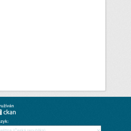
yužíván
azyk