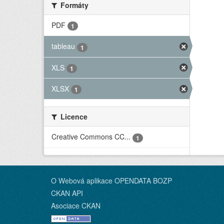
Formáty
PDF
1
tableau
1
XLS
1
XLSX
1
Licence
Creative Commons CC...
1
O Webová aplikace OPENDATA BOZP
CKAN API
Asociace CKAN