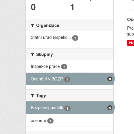
0
1
Oc
Organizace
Pro
sub
Státní úřad inspekc...
1
PD
Skupiny
Inspekce práce
1
Ocenění v BOZP
1
Tagy
Bezpečný podnik
1
ocenění
1