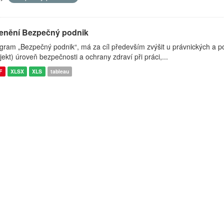
enění Bezpečný podnik
gram „Bezpečný podnik“, má za cíl především zvýšit u právnických a pod
jekt) úroveň bezpečnosti a ochrany zdraví při práci,...
F
XLSX
XLS
tableau