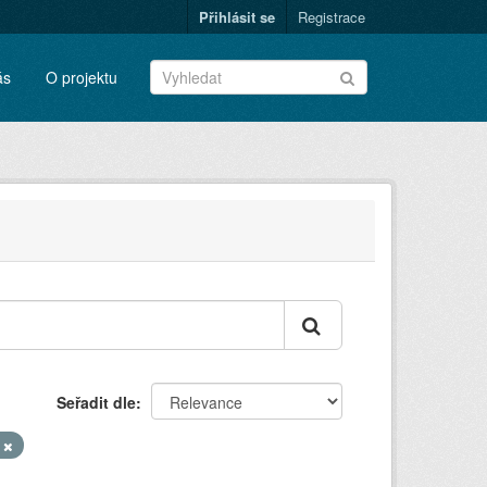
Přihlásit se
Registrace
ás
O projektu
Seřadit dle
u