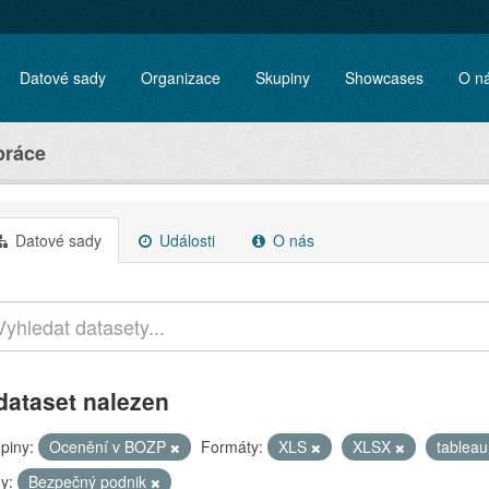
Datové sady
Organizace
Skupiny
Showcases
O n
práce
Datové sady
Události
O nás
dataset nalezen
piny:
Ocenění v BOZP
Formáty:
XLS
XLSX
tablea
y:
Bezpečný podnik