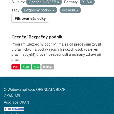
Skupiny:
Ocenění v BOZP
Formáty:
XLS
Tagy:
Bezpečný podnik
ocenění
Filtrovat výsledky
Ocenění Bezpečný podnik
Program „Bezpečný podnik“, má za cíl především zvýšit
u právnických a podnikajících fyzických osob (dále jen
právní subjekt) úroveň bezpečnosti a ochrany zdraví při
práci,...
PDF
XLSX
XLS
tableau
O Webová aplikace OPENDATA BOZP
CKAN API
Asociace CKAN