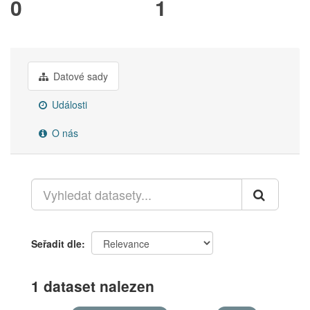
0
1
Datové sady
Události
O nás
Seřadit dle
1 dataset nalezen