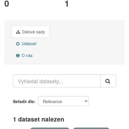
0
1
Datové sady
Události
O nás
Seřadit dle
1 dataset nalezen