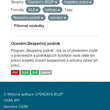
Skupiny:
Ocenění v BOZP
Inspekce práce
Formáty:
XLS
tableau
Tagy:
Bezpečný podnik
ocenění
Filtrovat výsledky
Ocenění Bezpečný podnik
Program „Bezpečný podnik“, má za cíl především zvýšit
u právnických a podnikajících fyzických osob (dále jen
právní subjekt) úroveň bezpečnosti a ochrany zdraví při
práci,...
PDF
XLSX
XLS
tableau
O Webová aplikace OPENDATA BOZP
CKAN API
Asociace CKAN