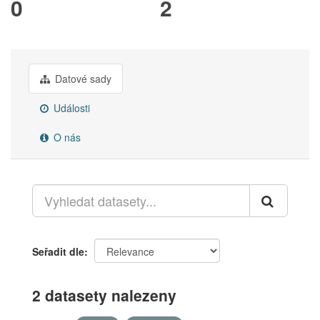
0
2
Datové sady
Události
O nás
Seřadit dle
2 datasety nalezeny