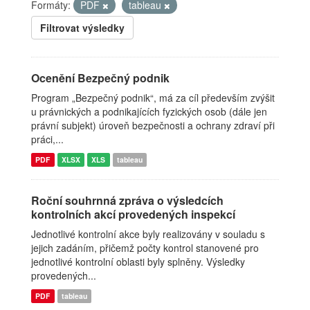
Formáty:
PDF
tableau
Filtrovat výsledky
Ocenění Bezpečný podnik
Program „Bezpečný podnik“, má za cíl především zvýšit
u právnických a podnikajících fyzických osob (dále jen
právní subjekt) úroveň bezpečnosti a ochrany zdraví při
práci,...
PDF
XLSX
XLS
tableau
Roční souhrnná zpráva o výsledcích
kontrolních akcí provedených inspekcí
Jednotlivé kontrolní akce byly realizovány v souladu s
jejich zadáním, přičemž počty kontrol stanovené pro
jednotlivé kontrolní oblasti byly splněny. Výsledky
provedených...
PDF
tableau