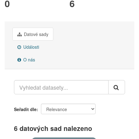
0
6
Datové sady
Události
O nás
Seřadit dle
6 datových sad nalezeno