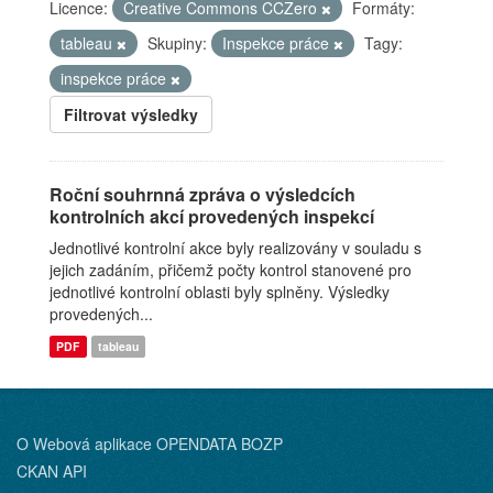
Licence:
Creative Commons CCZero
Formáty:
tableau
Skupiny:
Inspekce práce
Tagy:
inspekce práce
Filtrovat výsledky
Roční souhrnná zpráva o výsledcích
kontrolních akcí provedených inspekcí
Jednotlivé kontrolní akce byly realizovány v souladu s
jejich zadáním, přičemž počty kontrol stanovené pro
jednotlivé kontrolní oblasti byly splněny. Výsledky
provedených...
PDF
tableau
O Webová aplikace OPENDATA BOZP
CKAN API