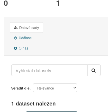
0
1
Datové sady
Události
O nás
Seřadit dle
1 dataset nalezen