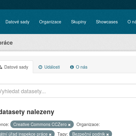
Datové sady
Organizace
Skupiny
Showcases
O n
práce
Datové sady
Události
O nás
datasety nalezeny
ence:
Creative Commons CCZero
Organizace:
tátní úřad inspekce práce
Tagy:
Bezpečný podnik