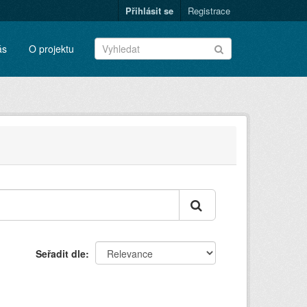
Přihlásit se
Registrace
ás
O projektu
Seřadit dle