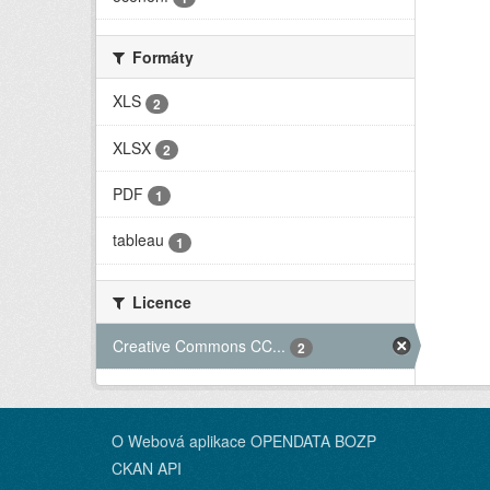
Formáty
XLS
2
XLSX
2
PDF
1
tableau
1
Licence
Creative Commons CC...
2
O Webová aplikace OPENDATA BOZP
CKAN API