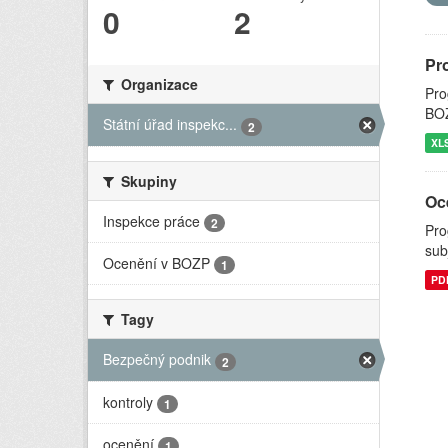
0
2
Pr
Organizace
Pro
BOZ
Státní úřad inspekc...
2
XL
Skupiny
Oc
Inspekce práce
2
Pro
sub
Ocenění v BOZP
1
PD
Tagy
Bezpečný podnik
2
kontroly
1
ocenění
1