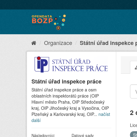
Organizace
Státní úřad inspekce 
Státní úřad inspekce práce
Státní úřad inspekce práce a osm
oblastních inspektorátů práce (OIP
Hlavní město Praha, OIP Středočeský
kraj, OIP Jihočeský kraj a Vysočina, OIP
2 
Plzeňský a Karlovarský kraj, OIP...
načíst
další
Lic
S
Následovníci
Datové sady