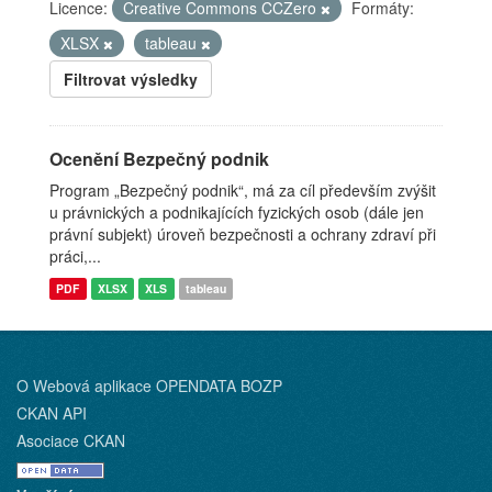
Licence:
Creative Commons CCZero
Formáty:
XLSX
tableau
Filtrovat výsledky
Ocenění Bezpečný podnik
Program „Bezpečný podnik“, má za cíl především zvýšit
u právnických a podnikajících fyzických osob (dále jen
právní subjekt) úroveň bezpečnosti a ochrany zdraví při
práci,...
PDF
XLSX
XLS
tableau
O Webová aplikace OPENDATA BOZP
CKAN API
Asociace CKAN