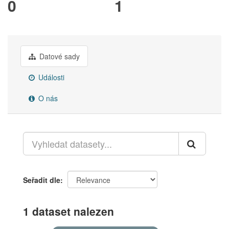
0
1
Datové sady
Události
O nás
Seřadit dle
1 dataset nalezen