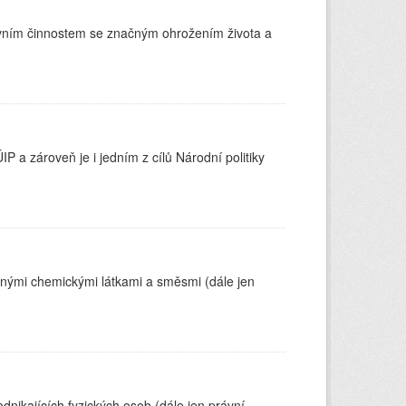
covním činnostem se značným ohrožením života a
 a zároveň je i jedním z cílů Národní politiky
čnými chemickými látkami a směsmi (dále jen
nikajících fyzických osob (dále jen právní