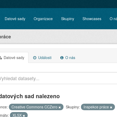
Datové sady
Organizace
Skupiny
Showcases
O n
práce
Datové sady
Události
O nás
datových sad nalezeno
ence:
Creative Commons CCZero
Skupiny:
Inspekce práce
máty:
XLSX