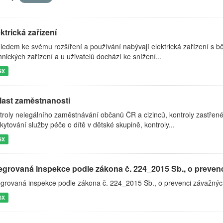
ktrická zařízení
ledem ke svému rozšíření a používání nabývají elektrická zařízení s 
hnických zařízení a u uživatelů dochází ke snížení...
SX
last zaměstnanosti
troly nelegálního zaměstnávání občanů ČR a cizinců, kontroly zastřen
kytování služby péče o dítě v dětské skupině, kontroly...
SX
tegrovaná inspekce podle zákona č. 224_2015 Sb., o prevenc
egrovaná inspekce podle zákona č. 224_2015 Sb., o prevenci závažnýc
SX