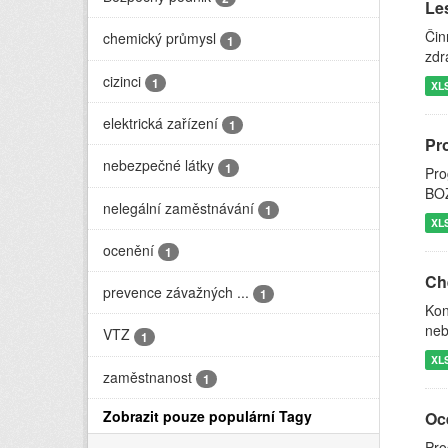
Le
Čin
chemický průmysl
1
zdr
cizinci
1
XL
elektrická zařízení
1
Pr
nebezpečné látky
1
Pro
BOZ
nelegální zaměstnávání
1
XL
ocenění
1
Ch
prevence závažných ...
1
Kon
neb
VTZ
1
XL
zaměstnanost
1
Zobrazit pouze populární Tagy
Oc
Pro