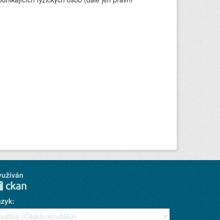
yužíván
azyk