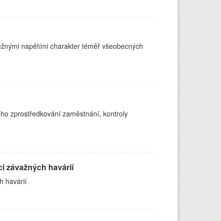
běžnými napětími charakter téměř všeobecných
ého zprostředkování zaměstnání, kontroly
i závažných havárií
h havárií