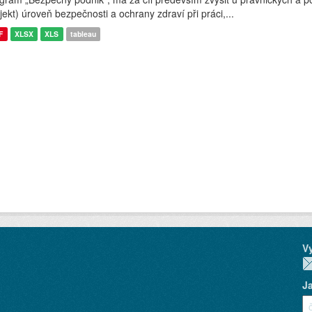
jekt) úroveň bezpečnosti a ochrany zdraví při práci,...
F
XLSX
XLS
tableau
V
J