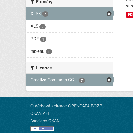
Formáty
sub
XLSX
7
PD
XLS
2
PDF
1
tableau
1
Licence
Creative Commons CC...
7
O Webová aplikace OPENDATA BOZP
CKAN API
Asociace CKAN