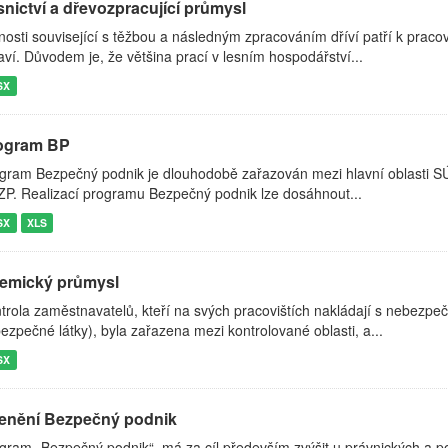
snictví a dřevozpracující průmysl
nosti související s těžbou a následným zpracováním dříví patří k pra
aví. Důvodem je, že většina prací v lesním hospodářství...
SX
ogram BP
gram Bezpečný podnik je dlouhodobě zařazován mezi hlavní oblasti SÚIP
P. Realizací programu Bezpečný podnik lze dosáhnout...
SX
XLS
emický průmysl
trola zaměstnavatelů, kteří na svých pracovištích nakládají s nebezpe
ezpečné látky), byla zařazena mezi kontrolované oblasti, a...
SX
enění Bezpečný podnik
gram „Bezpečný podnik“, má za cíl především zvýšit u právnických a pod