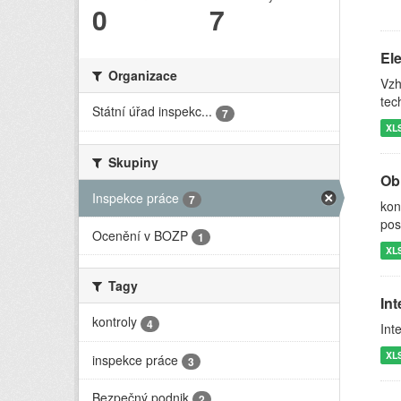
0
7
Ele
Organizace
Vzh
tec
Státní úřad inspekc...
7
XL
Skupiny
Ob
Inspekce práce
7
kon
pos
Ocenění v BOZP
1
XL
Tagy
In
kontroly
4
Int
XL
inspekce práce
3
Bezpečný podnik
2