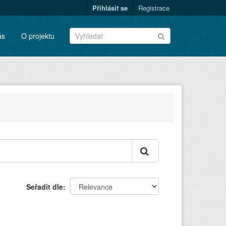
Přihlásit se
Registrace
ás
O projektu
Seřadit dle