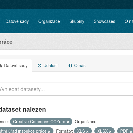
Datové sady
Organizace
Skupiny
Showcases
O n
práce
Datové sady
Události
O nás
dataset nalezen
ence:
Creative Commons CCZero
Organizace:
tátní úřad inspekce práce
Formáty:
XLS
XLSX
PDF