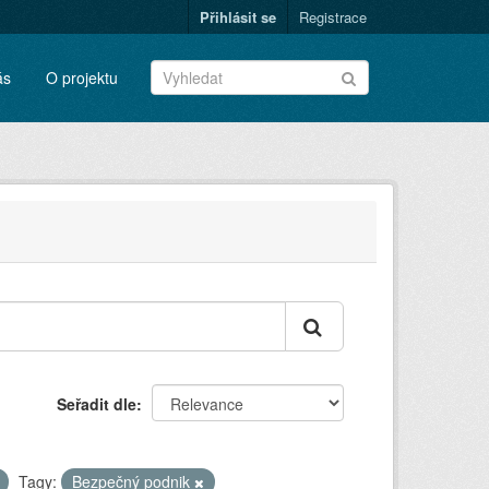
Přihlásit se
Registrace
ás
O projektu
Seřadit dle
Tagy:
Bezpečný podnik