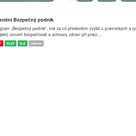
enění Bezpečný podnik
gram „Bezpečný podnik“, má za cíl především zvýšit u právnických a pod
jekt) úroveň bezpečnosti a ochrany zdraví při práci,...
F
XLSX
XLS
tableau