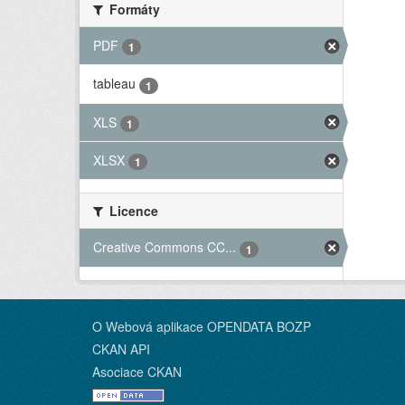
Formáty
PDF
1
tableau
1
XLS
1
XLSX
1
Licence
Creative Commons CC...
1
O Webová aplikace OPENDATA BOZP
CKAN API
Asociace CKAN