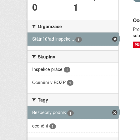
0
1
Oc
Organizace
Pro
sub
Státní úřad inspekc...
1
PD
Skupiny
Inspekce práce
1
Ocenění v BOZP
1
Tagy
Bezpečný podnik
1
ocenění
1