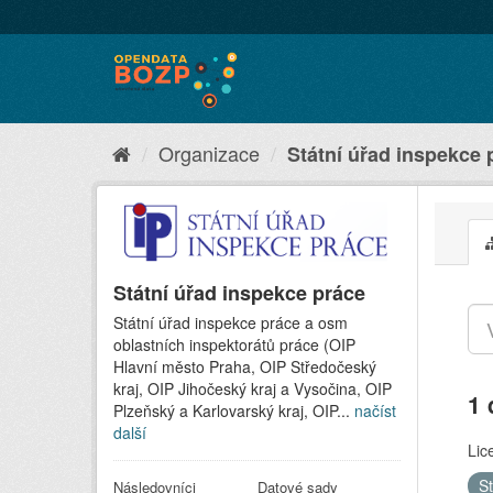
Organizace
Státní úřad inspekce 
Státní úřad inspekce práce
Státní úřad inspekce práce a osm
oblastních inspektorátů práce (OIP
Hlavní město Praha, OIP Středočeský
kraj, OIP Jihočeský kraj a Vysočina, OIP
1 
Plzeňský a Karlovarský kraj, OIP...
načíst
další
Lic
S
Následovníci
Datové sady