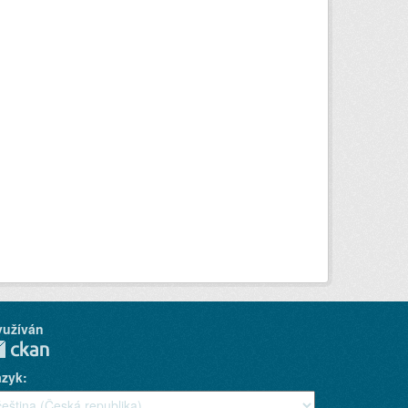
yužíván
azyk