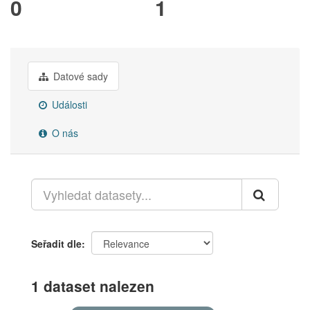
0
1
Datové sady
Události
O nás
Seřadit dle
1 dataset nalezen