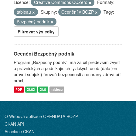
Licence:
Creative Commons CCZero
Formáty:
tableau
Skupiny:
Ocenění v BOZP
Tagy:
Bezpečný podnik
Filtrovat výsledky
Ocenění Bezpečný podnik
Program „Bezpečný podnik“, má za cíl především zvýšit
u právnických a podnikajících fyzických osob (dále jen
právní subjekt) úroveň bezpečnosti a ochrany zdraví při
práci,...
PDF
XLSX
XLS
tableau
O Webová aplikace OPENDATA BOZP
CKAN API
Asociace CKAN