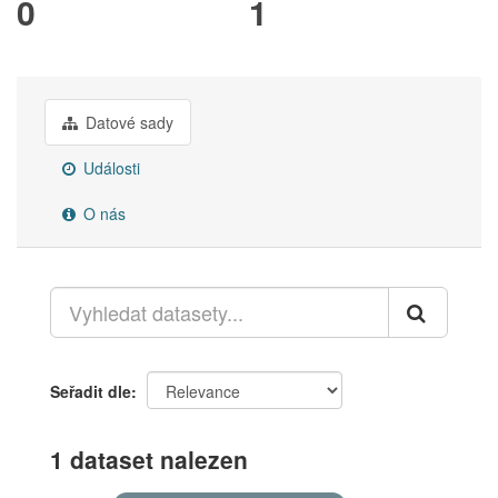
0
1
Datové sady
Události
O nás
Seřadit dle
1 dataset nalezen