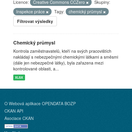
Licence:
Creative Commons CCZero
Skupiny:
Inspekce práce
Tagy:
chemický průmysl
Filtrovat výsledky
Chemický průmysl
Kontrola zaměstnavatelů, kteří na svých pracovištích
nakládají s nebezpečnými chemickými látkami a směsmi
(dále jen nebezpečné látky), byla zařazena mezi
kontrolované oblasti, a...
XLSX
O Webová aplikace OPENDATA BOZP
CKAN API
Asociace CKAN