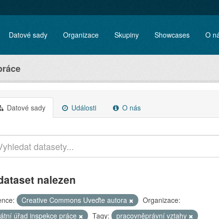
Datové sady
Organizace
Skupiny
Showcases
O n
práce
Datové sady
Události
O nás
dataset nalezen
ence:
Creative Commons Uveďte autora
Organizace:
tátní úřad inspekce práce
Tagy:
pracovněprávní vztahy