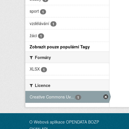
sport
1
vzdělávání
1
žáci
1
Zobrazit pouze populární Tagy
Formáty
XLSX
1
Licence
Creative Commons Uv...
1
O Webová aplikace OPENDATA BOZP
CKAN API