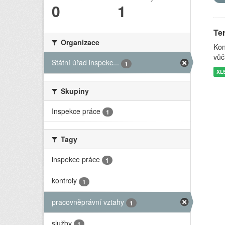
0
1
Ter
Organizace
Kon
vůč
Státní úřad inspekc...
1
XL
Skupiny
Inspekce práce
1
Tagy
inspekce práce
1
kontroly
1
pracovněprávní vztahy
1
služby
1