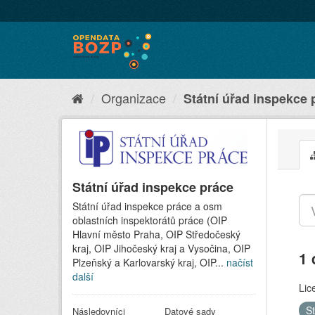
Organizace
Státní úřad inspekce 
Státní úřad inspekce práce
Státní úřad inspekce práce a osm
oblastních inspektorátů práce (OIP
Hlavní město Praha, OIP Středočeský
kraj, OIP Jihočeský kraj a Vysočina, OIP
1 
Plzeňský a Karlovarský kraj, OIP...
načíst
další
Lic
S
Následovníci
Datové sady