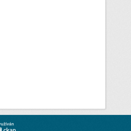
yužíván