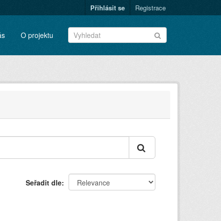
Přihlásit se
Registrace
ás
O projektu
Seřadit dle