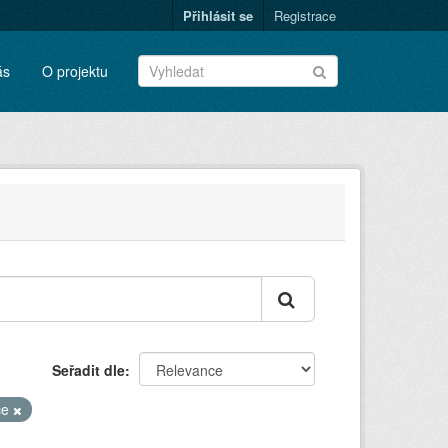
Přihlásit se
Registrace
ás
O projektu
Seřadit dle
ce