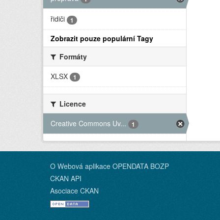
řidiči
1
Zobrazit pouze populární Tagy
Formáty
XLSX
1
Licence
Creative Commons Uv...
1
O Webová aplikace OPENDATA BOZP
CKAN API
Asociace CKAN