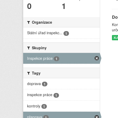
0
1
Do
Organizace
Kon
urč
Státní úřad inspekc...
1
XL
Skupiny
Inspekce práce
1
Tagy
doprava
1
inspekce práce
1
kontroly
1
přeprava
1