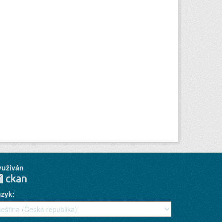
yužíván
azyk