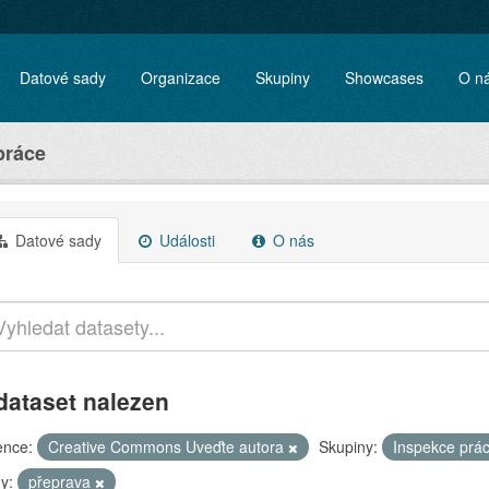
Datové sady
Organizace
Skupiny
Showcases
O n
práce
Datové sady
Události
O nás
dataset nalezen
ence:
Creative Commons Uveďte autora
Skupiny:
Inspekce prá
y:
přeprava