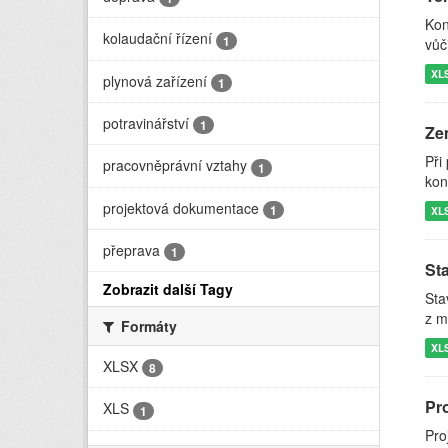
Kon
kolaudační řízení
1
vůč
XL
plynová zařízení
1
potravinářství
1
Zem
Při
pracovněprávní vztahy
1
kon
projektová dokumentace
1
XL
přeprava
1
St
Zobrazit další Tagy
Sta
z m
Formáty
XL
XLSX
8
Pr
XLS
1
Pro