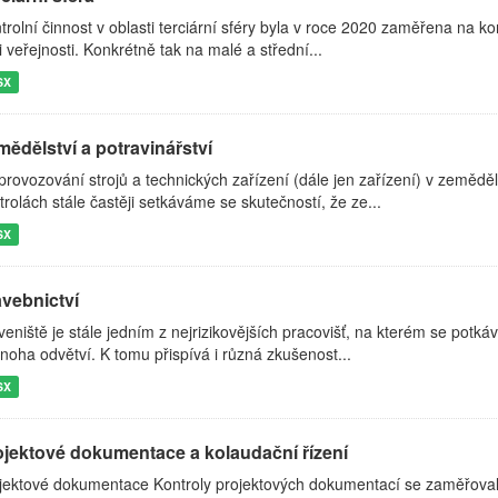
trolní činnost v oblasti terciární sféry byla v roce 2020 zaměřena na k
i veřejnosti. Konkrétně tak na malé a střední...
SX
ědělství a potravinářství
 provozování strojů a technických zařízení (dále jen zařízení) v zeměděl
trolách stále častěji setkáváme se skutečností, že ze...
SX
avebnictví
veniště je stále jedním z nejrizikovějších pracovišť, na kterém se potká
noha odvětví. K tomu přispívá i různá zkušenost...
SX
ojektové dokumentace a kolaudační řízení
jektové dokumentace Kontroly projektových dokumentací se zaměřoval