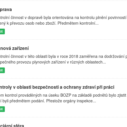
prava
trolní činnost v dopravě byla orientována na kontrolu plnění povinností
ený k převozu osob nebo zboží. Předmětem kontrolní...
SX
ynová zařízení
trolní činnost v této oblasti byla v roce 2018 zaměřena na dodržování p
pečného provozu plynových zařízení v různých oblastech...
SX
troly v oblasti bezpečnosti a ochrany zdraví při práci
em kontrol prováděných na úseku BOZP na základě podnětů bylo zjistit
ří byli předmětem podání. Přestože orgány inspekce...
SX
ciární sféra