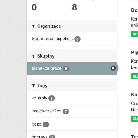
0
8
Do
Kon
urč
Organizace
XL
Státní úřad inspekc...
8
Pl
Skupiny
Kon
bez
Inspekce práce
8
XL
Tagy
Kon
kontroly
8
Cíl
kte
inspekce práce
7
XL
bozp
1
Ter
doprava
1