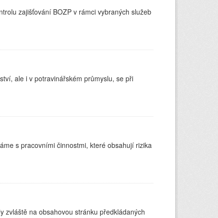
ontrolu zajišťování BOZP v rámci vybraných služeb
ství, ale i v potravinářském průmyslu, se při
váme s pracovními činnostmi, které obsahují rizika
y zvláště na obsahovou stránku předkládaných