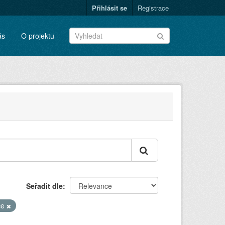
Přihlásit se
Registrace
ás
O projektu
Seřadit dle
ce