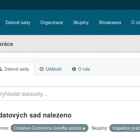
Datové sady
Organizace
Skupiny
Showcases
O n
práce
Datové sady
Události
O nás
datových sad nalezeno
ence:
Creative Commons Uveďte autora
Skupiny:
Inspekce prá