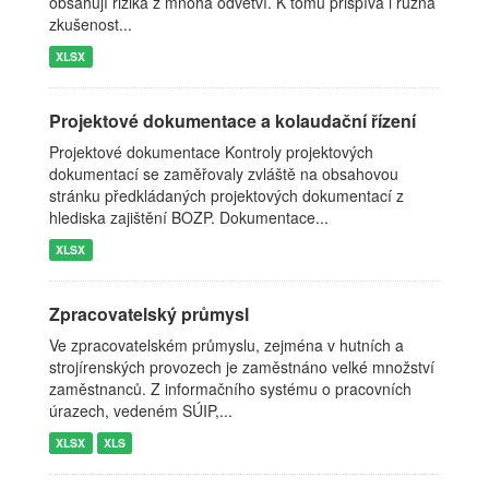
obsahují rizika z mnoha odvětví. K tomu přispívá i různá
zkušenost...
XLSX
Projektové dokumentace a kolaudační řízení
Projektové dokumentace Kontroly projektových
dokumentací se zaměřovaly zvláště na obsahovou
stránku předkládaných projektových dokumentací z
hlediska zajištění BOZP. Dokumentace...
XLSX
Zpracovatelský průmysl
Ve zpracovatelském průmyslu, zejména v hutních a
strojírenských provozech je zaměstnáno velké množství
zaměstnanců. Z informačního systému o pracovních
úrazech, vedeném SÚIP,...
XLSX
XLS