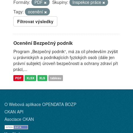
Formáty:
PDF
Skupiny:
Inspekce práce
Tagy:
ocenění
Filtrovat výsledky
Ocenění Bezpečný podnik
Program „Bezpečný podnik“, má za cíl především zvýšit
u právnických a podnikajících fyzických osob (dále jen
právní subjekt) úroveň bezpečnosti a ochrany zdraví při
práci,...
PDF
XLSX
XLS
tableau
O Webová aplikace OPENDATA BOZP
CKAN API
Asociace CKAN