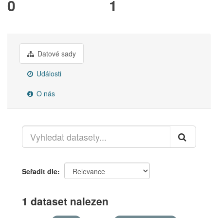
0
1
Datové sady
Události
O nás
Seřadit dle
1 dataset nalezen