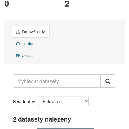
0
2
Datové sady
Události
O nás
Seřadit dle
2 datasety nalezeny