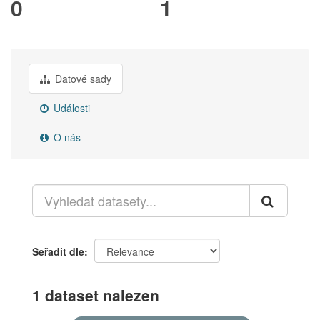
0
1
Datové sady
Události
O nás
Seřadit dle
1 dataset nalezen