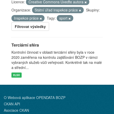
Licence:
Creative Commons Uveďte autora
Organizace:
Státní úřad inspekce práce
Skupiny:
Inspekce práce
Tagy:
sport
Filtrovat výsledky
Terciární sféra
Kontrolní činnost v oblasti terciární sféry byla v roce
2020 zaměřena na kontrolu zajišťování BOZP v rámci
vybraných služeb vůči veřejnosti. Konkrétně tak na malé
a střední...
XLSX
O Webová aplikace OPENDATA BOZP
CKAN API
Asociace CKAN