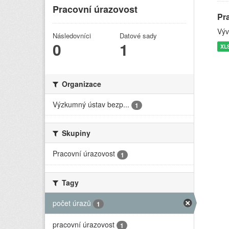
Pracovní úrazovost
Pr
Výv
Následovníci
Datové sady
0
1
XL
Organizace
Výzkumný ústav bezp...
1
Skupiny
Pracovní úrazovost
1
Tagy
počet úrazů
1
pracovní úrazovost
1