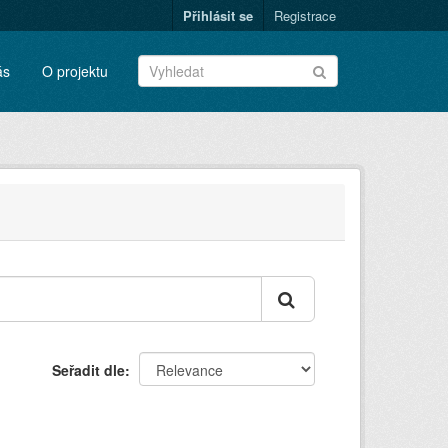
Přihlásit se
Registrace
ás
O projektu
Seřadit dle