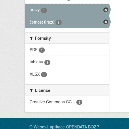
úrazy
1
četnost úrazů
1
Formáty
PDF
1
tableau
1
XLSX
1
Licence
Creative Commons CC...
1
O Webová aplikace OPENDATA BOZP