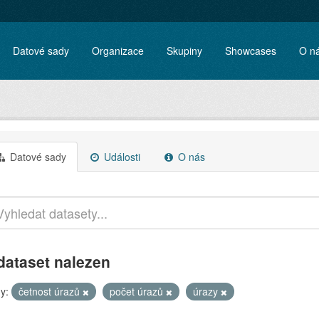
Datové sady
Organizace
Skupiny
Showcases
O n
Datové sady
Události
O nás
dataset nalezen
y:
četnost úrazů
počet úrazů
úrazy