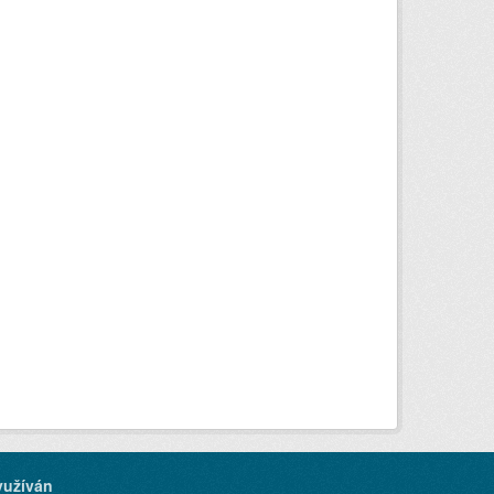
yužíván