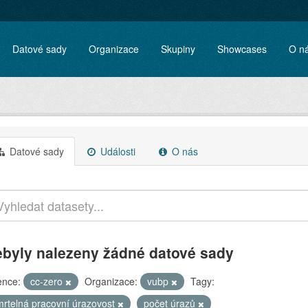
Datové sady
Organizace
Skupiny
Showcases
O n
Datové sady
Události
O nás
byly nalezeny žádné datové sady
ence:
cc-zero
Organizace:
vubp
Tagy:
mrtelná pracovní úrazovost
počet úrazů