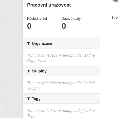
Pracovní úrazovost
Pro
Následovníci
Datové sady
0
0
Organizace
Tomuto vyhledávání neodpovídají žádné
Organizace
Skupiny
Tomuto vyhledávání neodpovídají žádné
Skupiny
Tagy
Tomuto vyhledávání neodpovídají žádné
Tagy