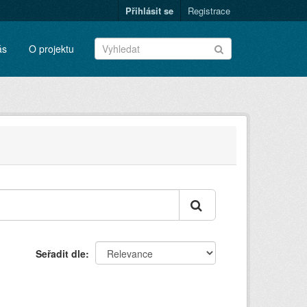
Přihlásit se
Registrace
ás
O projektu
Seřadit dle