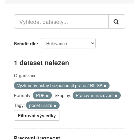
Seřadit dle
1 dataset nalezen
Organizace:
Výzkumný ústav bezpečnosti práce / RILSA
Formáty:
PDF
Skupiny:
Pracovní úrazovost
Tagy:
počet úrazů
Filtrovat výsledky
Pracovní úrazovost