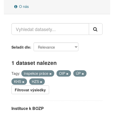
O nás
Seřadit dle
1 dataset nalezen
Tagy:
inspekce práce
OIP
ÚP
KHS
HZS
Filtrovat výsledky
Instituce k BOZP