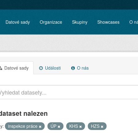
Datové sady
Organizace
Skupiny
Showcases
O n
Datové sady
Události
O nás
dataset nalezen
y:
inspekce práce
ÚP
KHS
HZS