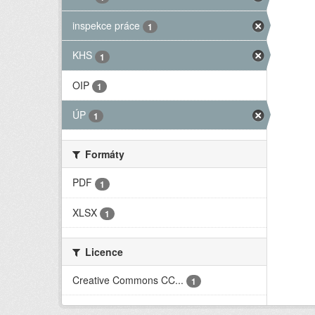
inspekce práce
1
KHS
1
OIP
1
ÚP
1
Formáty
PDF
1
XLSX
1
Licence
Creative Commons CC...
1