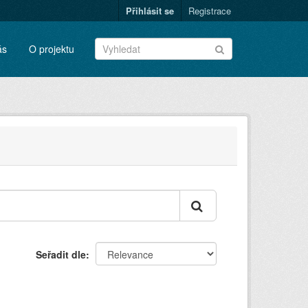
Přihlásit se
Registrace
ás
O projektu
Seřadit dle