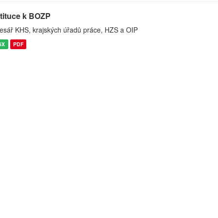
stituce k BOZP
esář KHS, krajských úřadů práce, HZS a OIP
SX
PDF