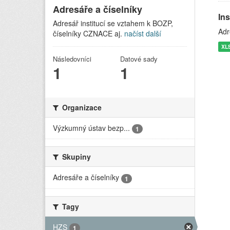
Adresáře a číselníky
In
Adresář institucí se vztahem k BOZP,
Adr
číselníky CZNACE aj.
načíst další
XL
Následovníci
Datové sady
1
1
Organizace
Výzkumný ústav bezp...
1
Skupiny
Adresáře a číselníky
1
Tagy
HZS
1