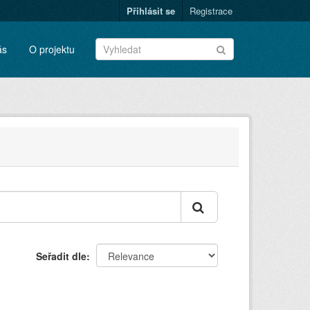
Přihlásit se
Registrace
ás
O projektu
Seřadit dle