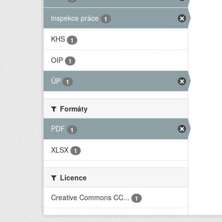
inspekce práce
1
KHS
1
OIP
1
ÚP
1
Formáty
PDF
1
XLSX
1
Licence
Creative Commons CC...
1