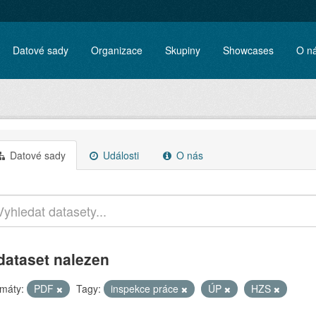
Datové sady
Organizace
Skupiny
Showcases
O n
Datové sady
Události
O nás
dataset nalezen
máty:
PDF
Tagy:
inspekce práce
ÚP
HZS