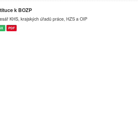
stituce k BOZP
esář KHS, krajských úřadů práce, HZS a OIP
SX
PDF