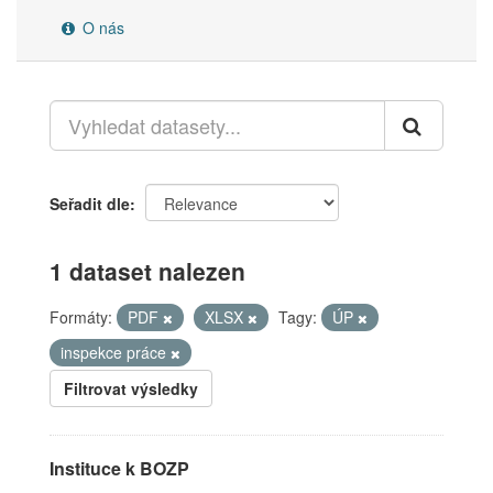
O nás
Seřadit dle
1 dataset nalezen
Formáty:
PDF
XLSX
Tagy:
ÚP
inspekce práce
Filtrovat výsledky
Instituce k BOZP