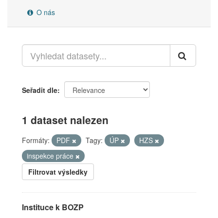
O nás
Seřadit dle
1 dataset nalezen
Formáty:
PDF
Tagy:
ÚP
HZS
inspekce práce
Filtrovat výsledky
Instituce k BOZP