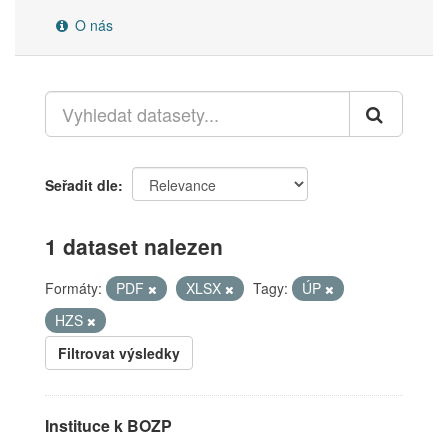
O nás
Seřadit dle
1 dataset nalezen
Formáty:
PDF
XLSX
Tagy:
ÚP
HZS
Filtrovat výsledky
Instituce k BOZP