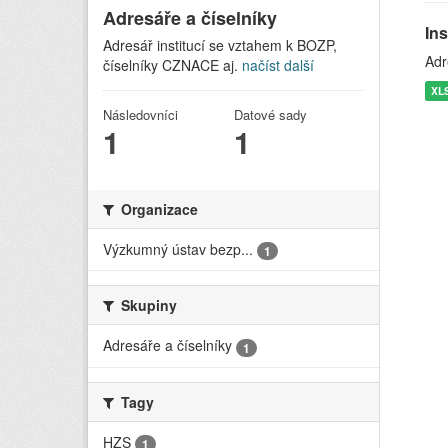
Adresáře a číselníky
In
Adresář institucí se vztahem k BOZP,
Adr
číselníky CZNACE aj.
načíst další
XL
Následovníci
Datové sady
1
1
Organizace
Výzkumný ústav bezp...
1
Skupiny
Adresáře a číselníky
1
Tagy
HZS
1