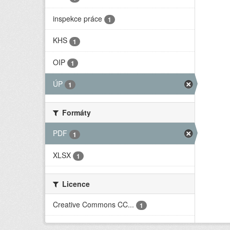
inspekce práce
1
KHS
1
OIP
1
ÚP
1
Formáty
PDF
1
XLSX
1
Licence
Creative Commons CC...
1