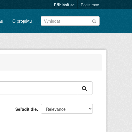
Přihlásit se
Registrace
ás
O projektu
Seřadit dle