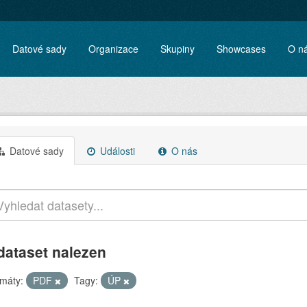
Datové sady
Organizace
Skupiny
Showcases
O n
Datové sady
Události
O nás
dataset nalezen
máty:
PDF
Tagy:
ÚP