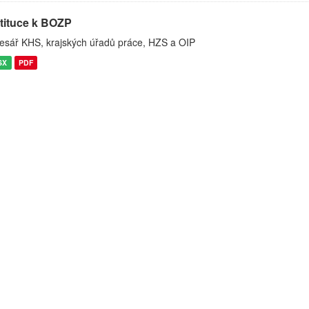
stituce k BOZP
esář KHS, krajských úřadů práce, HZS a OIP
SX
PDF