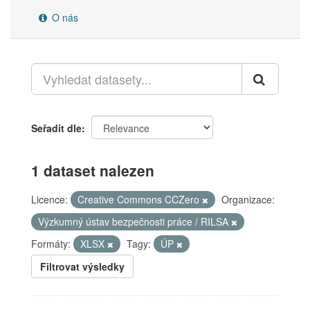
O nás
Seřadit dle
1 dataset nalezen
Licence:
Creative Commons CCZero
Organizace:
Výzkumný ústav bezpečnosti práce / RILSA
Formáty:
XLSX
Tagy:
ÚP
Filtrovat výsledky