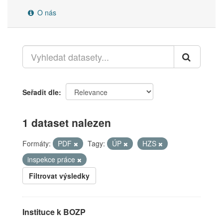
O nás
Seřadit dle
1 dataset nalezen
Formáty:
PDF
Tagy:
ÚP
HZS
inspekce práce
Filtrovat výsledky
Instituce k BOZP