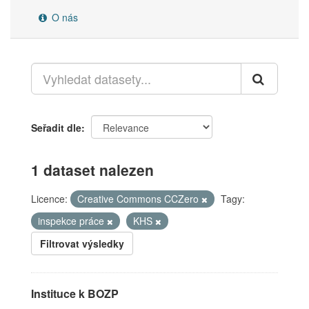
O nás
Seřadit dle
1 dataset nalezen
Licence:
Creative Commons CCZero
Tagy:
inspekce práce
KHS
Filtrovat výsledky
Instituce k BOZP