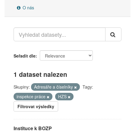
O nás
Seřadit dle
1 dataset nalezen
Skupiny:
Adresáře a číselníky
Tagy:
inspekce práce
HZS
Filtrovat výsledky
Instituce k BOZP