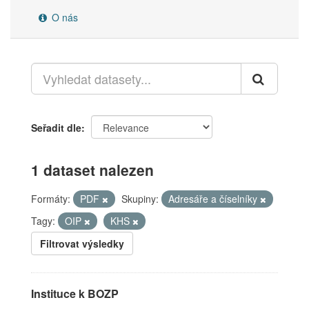
O nás
Seřadit dle
1 dataset nalezen
Formáty:
PDF
Skupiny:
Adresáře a číselníky
Tagy:
OIP
KHS
Filtrovat výsledky
Instituce k BOZP