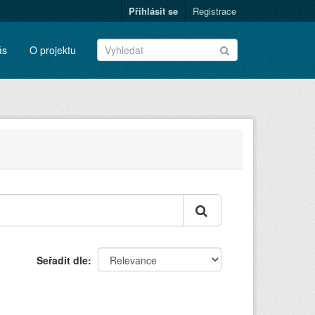
Přihlásit se
Registrace
ás
O projektu
Seřadit dle