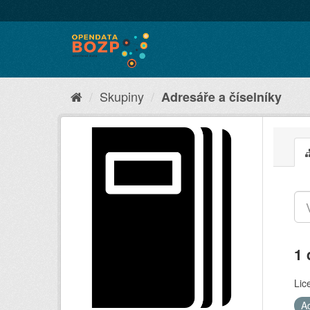
Skupiny
Adresáře a číselníky
1 
Lic
A