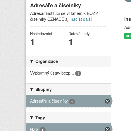
Adresáře a číselníky
Adresář institucí se vztahem k BOZP,
In
číselníky CZNACE aj.
načíst další
Adr
Následovníci
Datové sady
XL
1
1
Organizace
Výzkumný ústav bezp...
1
Skupiny
Adresáře a číselníky
1
Tagy
HZS
1