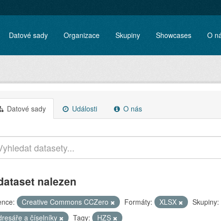
Datové sady
Organizace
Skupiny
Showcases
O n
Datové sady
Události
O nás
dataset nalezen
ence:
Creative Commons CCZero
Formáty:
XLSX
Skupiny:
dresáře a číselníky
Tagy:
HZS