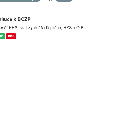
stituce k BOZP
esář KHS, krajských úřadů práce, HZS a OIP
SX
PDF