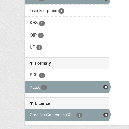
inspekce práce
1
KHS
1
OIP
1
ÚP
1
Formáty
PDF
1
XLSX
1
Licence
Creative Commons CC...
1