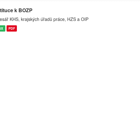
stituce k BOZP
esář KHS, krajských úřadů práce, HZS a OIP
SX
PDF