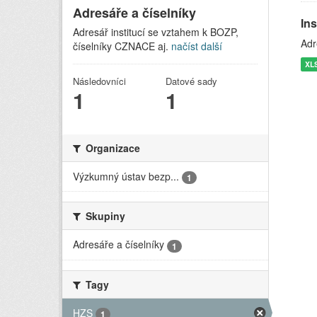
Adresáře a číselníky
In
Adresář institucí se vztahem k BOZP,
Adr
číselníky CZNACE aj.
načíst další
XL
Následovníci
Datové sady
1
1
Organizace
Výzkumný ústav bezp...
1
Skupiny
Adresáře a číselníky
1
Tagy
HZS
1