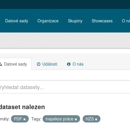
Datové sady
Organizace
Skupiny
Showcases
O n
Datové sady
Události
O nás
dataset nalezen
máty:
PDF
Tagy:
inspekce práce
HZS