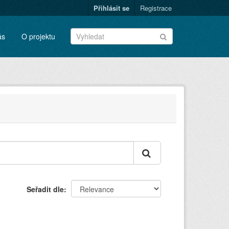
Přihlásit se
Registrace
ás
O projektu
Seřadit dle