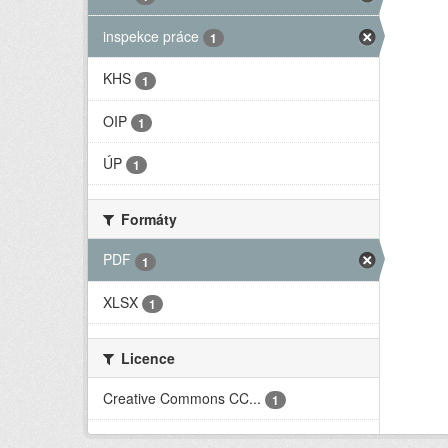
inspekce práce
1
KHS
1
OIP
1
ÚP
1
Formáty
PDF
1
XLSX
1
Licence
Creative Commons CC...
1