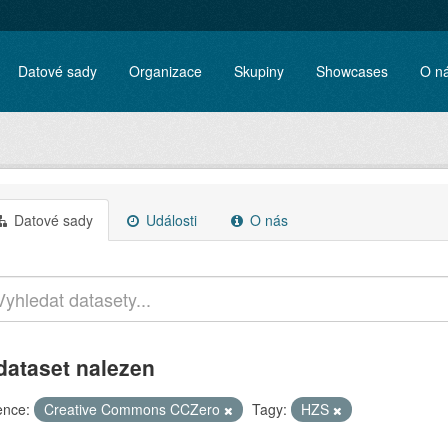
Datové sady
Organizace
Skupiny
Showcases
O n
Datové sady
Události
O nás
dataset nalezen
ence:
Creative Commons CCZero
Tagy:
HZS