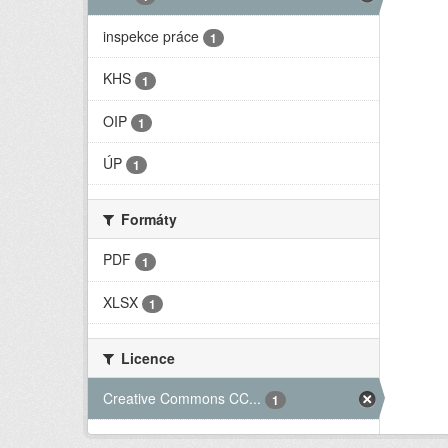
inspekce práce
1
KHS
1
OIP
1
ÚP
1
Formáty
PDF
1
XLSX
1
Licence
Creative Commons CC...
1