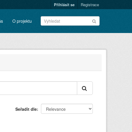
Přihlásit se
Registrace
ás
O projektu
Seřadit dle