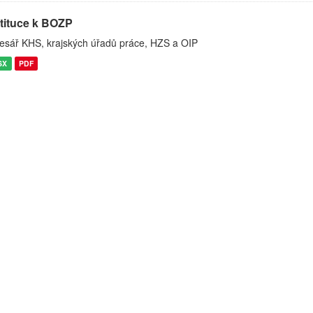
stituce k BOZP
esář KHS, krajských úřadů práce, HZS a OIP
SX
PDF