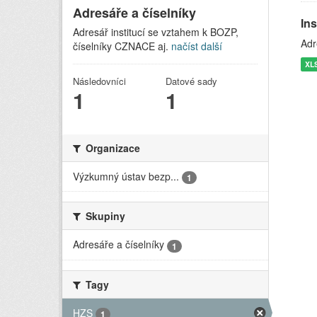
Adresáře a číselníky
In
Adresář institucí se vztahem k BOZP,
Adr
číselníky CZNACE aj.
načíst další
XL
Následovníci
Datové sady
1
1
Organizace
Výzkumný ústav bezp...
1
Skupiny
Adresáře a číselníky
1
Tagy
HZS
1