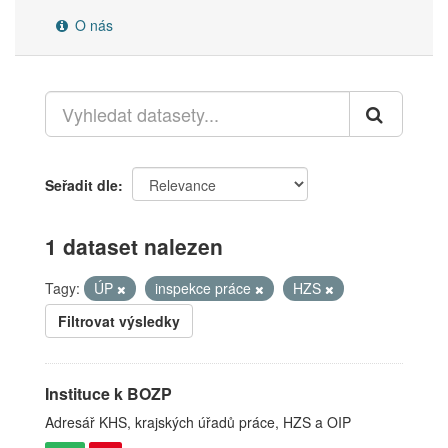
O nás
Seřadit dle
1 dataset nalezen
Tagy:
ÚP
inspekce práce
HZS
Filtrovat výsledky
Instituce k BOZP
Adresář KHS, krajských úřadů práce, HZS a OIP