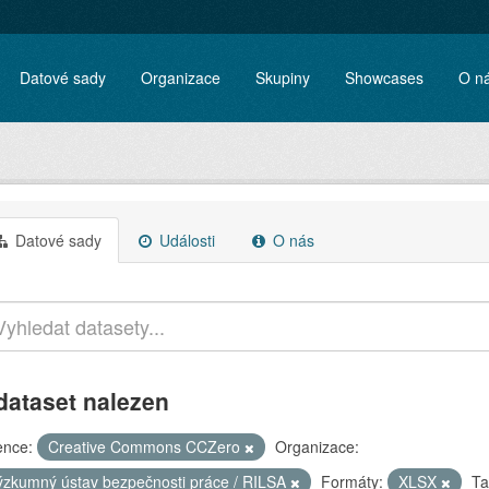
Datové sady
Organizace
Skupiny
Showcases
O n
Datové sady
Události
O nás
dataset nalezen
ence:
Creative Commons CCZero
Organizace:
ýzkumný ústav bezpečnosti práce / RILSA
Formáty:
XLSX
Ta