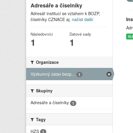
Adresáře a číselníky
Adresář institucí se vztahem k BOZP,
In
číselníky CZNACE aj.
načíst další
Adr
Následovníci
Datové sady
XL
1
1
Organizace
Výzkumný ústav bezp...
1
Skupiny
Adresáře a číselníky
1
Tagy
HZS
1