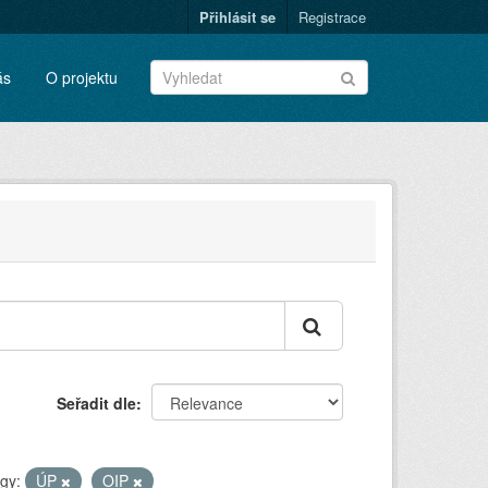
Přihlásit se
Registrace
ás
O projektu
Seřadit dle
gy:
ÚP
OIP