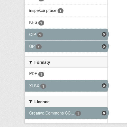
inspekce práce
1
KHS
1
OIP
1
ÚP
1
Formáty
PDF
1
XLSX
1
Licence
Creative Commons CC...
1