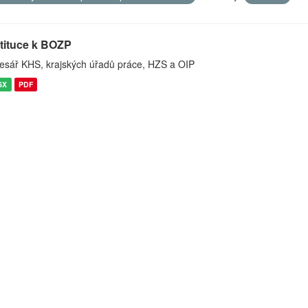
stituce k BOZP
esář KHS, krajských úřadů práce, HZS a OIP
SX
PDF