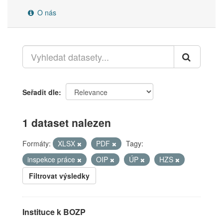
O nás
Seřadit dle
1 dataset nalezen
Formáty:
XLSX
PDF
Tagy:
inspekce práce
OIP
ÚP
HZS
Filtrovat výsledky
Instituce k BOZP