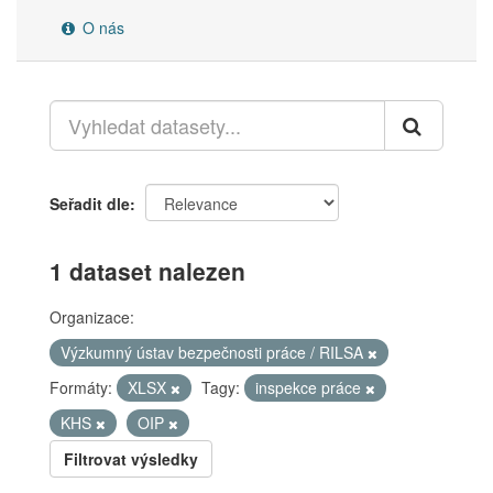
O nás
Seřadit dle
1 dataset nalezen
Organizace:
Výzkumný ústav bezpečnosti práce / RILSA
Formáty:
XLSX
Tagy:
inspekce práce
KHS
OIP
Filtrovat výsledky