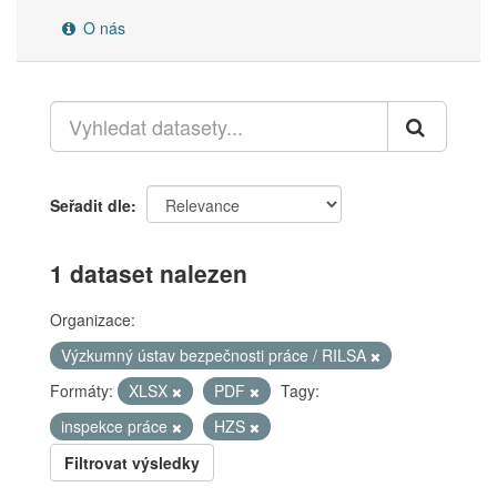
O nás
Seřadit dle
1 dataset nalezen
Organizace:
Výzkumný ústav bezpečnosti práce / RILSA
Formáty:
XLSX
PDF
Tagy:
inspekce práce
HZS
Filtrovat výsledky