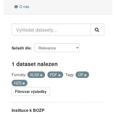
O nás
Seřadit dle
1 dataset nalezen
Formáty:
XLSX
PDF
Tagy:
ÚP
HZS
Filtrovat výsledky
Instituce k BOZP