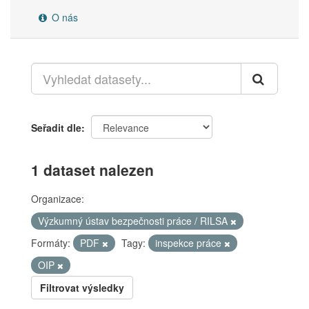
O nás
Seřadit dle
1 dataset nalezen
Organizace:
Výzkumný ústav bezpečnosti práce / RILSA
Formáty:
PDF
Tagy:
inspekce práce
OIP
Filtrovat výsledky