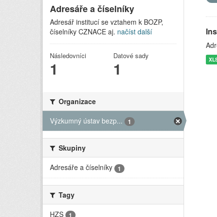
Adresáře a číselníky
Adresář institucí se vztahem k BOZP,
In
číselníky CZNACE aj.
načíst další
Adr
Následovníci
Datové sady
XL
1
1
Organizace
Výzkumný ústav bezp...
1
Skupiny
Adresáře a číselníky
1
Tagy
HZS
1