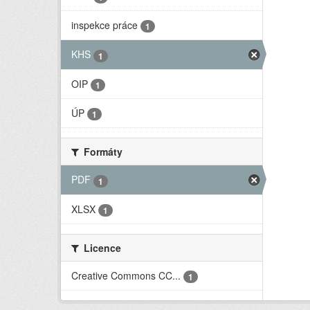
inspekce práce
1
KHS
1
OIP
1
ÚP
1
Formáty
PDF
1
XLSX
1
Licence
Creative Commons CC...
1