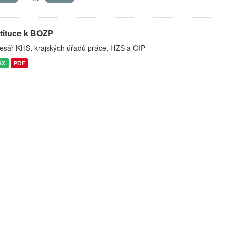
stituce k BOZP
esář KHS, krajských úřadů práce, HZS a OIP
SX
PDF