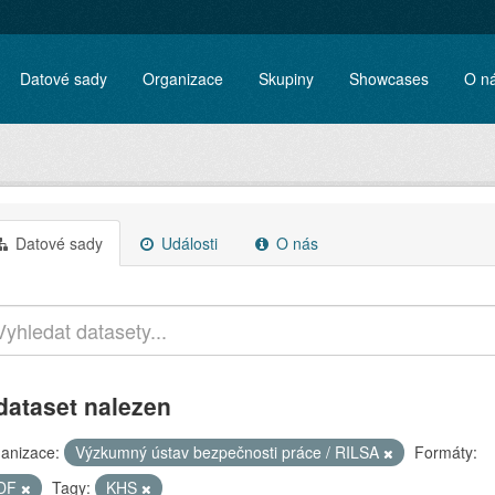
Datové sady
Organizace
Skupiny
Showcases
O n
Datové sady
Události
O nás
dataset nalezen
anizace:
Výzkumný ústav bezpečnosti práce / RILSA
Formáty:
DF
Tagy:
KHS