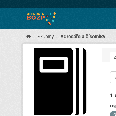
Skupiny
Adresáře a číselníky
1 
Org
P