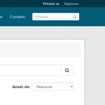
Přihlásit se
Registrace
ás
O projektu
Seřadit dle